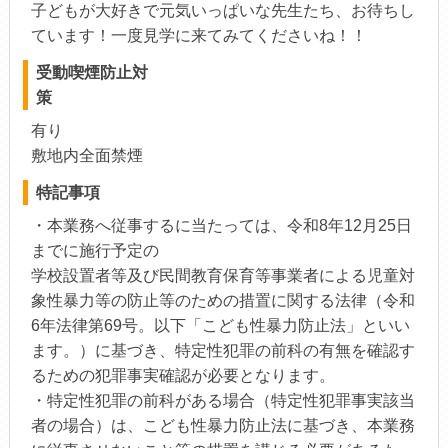
子どもが大好きで元気いっぱいな先生たち、お待ちし
ています！一度見学に来てみてくださいね！！
受動喫煙防止対
策
有り
敷地内全面禁煙
特記事項
・本業務へ従事するに当たっては、令和8年12月25日
までに施行予定の
学校設置者等及び民間教育保育等事業者による児童対
象性暴力等の防止等のための措置に関する法律（令和
6年法律第69号。以下「こども性暴力防止法」といい
ます。）に基づき、特定性犯罪の前科の有無を確認す
るための犯罪事実確認が必要となります。
・特定性犯罪の前科がある場合（特定性犯罪事実該当
者の場合）は、こども性暴力防止法に基づき、本業務