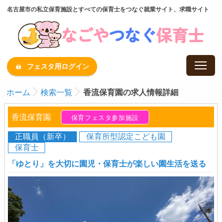
名古屋市の私立保育施設とすべての保育士をつなぐ就業サイト、求職サイト
フェスタ用ログイン
ホーム
検索一覧
香流保育園の求人情報詳細
香流保育園
保育フェスタ参加施設
正職員（新卒）
保育所型認定こども園
保育士
「ゆとり」を大切に園児・保育士が楽しい園生活を送る