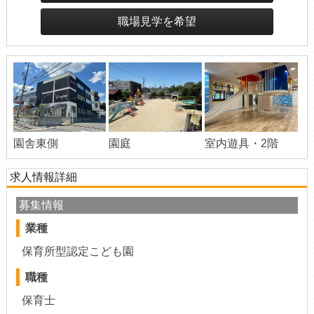
職場見学を希望
園舎東側
室内遊具・2階
園庭
求人情報詳細
募集情報
業種
保育所型認定こども園
職種
保育士