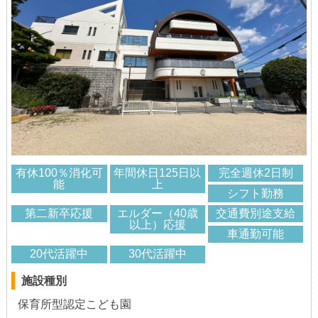
有休100％消化可
年間休日125日以
完全週休2日制
能
上
シフト勤務
第二新卒応援
エルダー（40歳
交通費別途支給
以上）応援
車通勤可能
20代活躍中
30代活躍中
施設種別
保育所型認定こども園