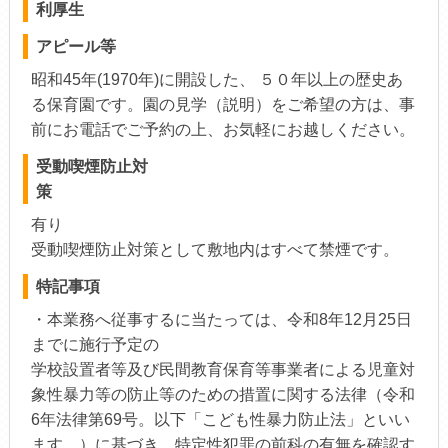
利厚生
アピール等
昭和45年(1970年)に開設した、 ５０年以上の歴史あ
る保育園です。園の見学（説明）をご希望の方は、事
前にお電話でご予約の上、お気軽にお越しください。
受動喫煙防止対
策
有り
受動喫煙防止対策として敷地内はすべて禁煙です。
特記事項
・本業務へ従事するに当たっては、令和8年12月25日
までに施行予定の
学校設置者等及び民間教育保育等事業者による児童対
象性暴力等の防止等のための措置に関する法律（令和
6年法律第69号。以下「こども性暴力防止法」といい
ます。）に基づき、特定性犯罪の前科の有無を確認す