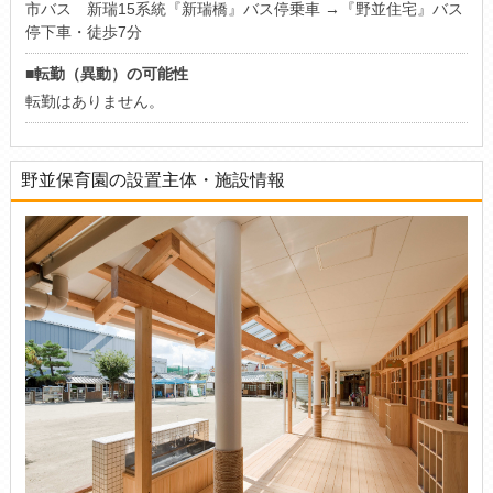
市バス 新瑞15系統『新瑞橋』バス停乗車 →『野並住宅』バス
停下車・徒歩7分
■転勤（異動）の可能性
転勤はありません。
野並保育園の設置主体・施設情報