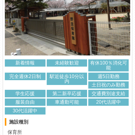
新着情報
未経験歓迎
有休100％消化可
能
完全週休2日制
駅近徒歩10分以
週5日勤務
内
土日祝のみ勤務
学生応援
第二新卒応援
交通費別途支給
服装自由
車通勤可能
20代活躍中
30代活躍中
施設種別
保育所