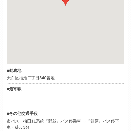
■勤務地
天白区福池二丁目340番地
■最寄駅
■その他交通手段
市バス 植田11系統『野並』バス停乗車 →『笹原』バス停下
車・徒歩3分