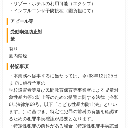
・リゾートホテルの利用可能（エクシブ）
・インフルエンザ予防接種（園負担にて）
アピール等
受動喫煙防止対
策
有り
園内禁煙
特記事項
・本業務へ従事するに当たっては、令和8年12月25日
までに施行予定の
学校設置者等及び民間教育保育等事業者による児童対
象性暴力等の防止等のための措置に関する法律（令和
6年法律第69号。以下「こども性暴力防止法」といい
ます。）に基づき、特定性犯罪の前科の有無を確認す
るための犯罪事実確認が必要となります。
・特定性犯罪の前科がある場合（特定性犯罪事実該当