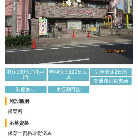
有休100％消化可
年間休日120日以
完全週休2日制
能
上
交通費別途支給
制服あり
車通勤可能
施設種別
保育所
応募資格
保育士資格取得済み