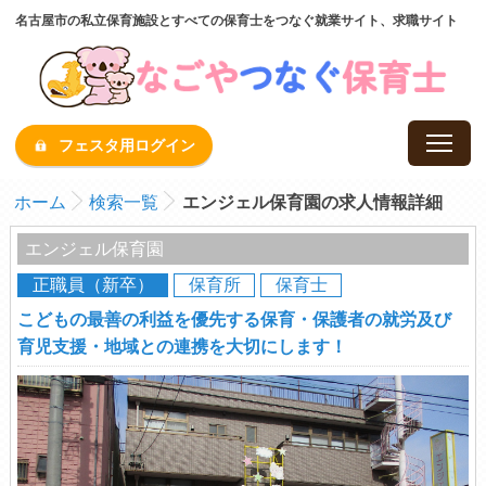
名古屋市の私立保育施設とすべての保育士をつなぐ就業サイト、求職サイト
フェスタ用ログイン
ホーム
検索一覧
エンジェル保育園の求人情報詳細
エンジェル保育園
正職員（新卒）
保育所
保育士
こどもの最善の利益を優先する保育・保護者の就労及び
育児支援・地域との連携を大切にします！