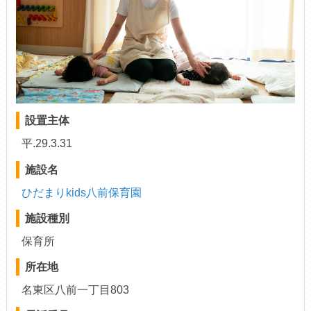
設置主体
平.29.3.31
施設名
ひだまりkids八前保育園
施設種別
保育所
所在地
名東区八前一丁目803