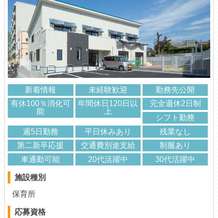
新着情報
未経験歓迎
勤務先公開
有休100％消化可
年間休日120日以
完全週休2日制
能
上
シフト勤務
週5日勤務
平日休みあり
残業なし
第二新卒応援
交通費別途支給
制服あり
車通勤可能
20代活躍中
30代活躍中
施設種別
保育所
応募資格