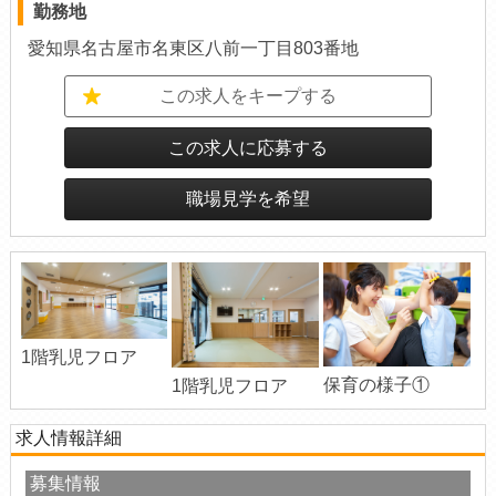
勤務地
愛知県名古屋市名東区八前一丁目803番地
この求人をキープする
この求人に応募する
職場見学を希望
1階乳児フロア
保育の様子①
1階乳児フロア
求人情報詳細
募集情報