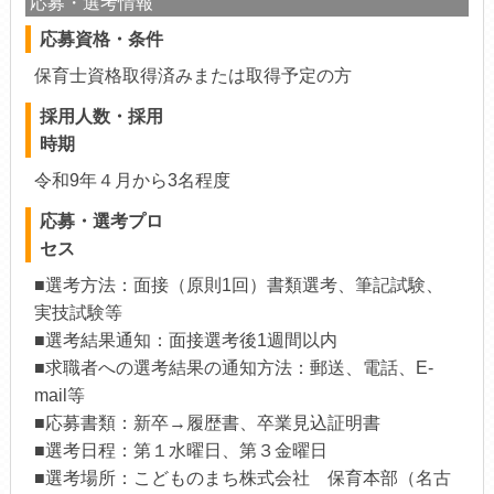
応募・選考情報
応募資格・条件
保育士資格取得済みまたは取得予定の方
採用人数・採用
時期
令和9年４月から3名程度
応募・選考プロ
セス
■選考方法：面接（原則1回）書類選考、筆記試験、
実技試験等
■選考結果通知：面接選考後1週間以内
■求職者への選考結果の通知方法：郵送、電話、E-
mail等
■応募書類：新卒→履歴書、卒業見込証明書
■選考日程：第１水曜日、第３金曜日
■選考場所：こどものまち株式会社 保育本部（名古