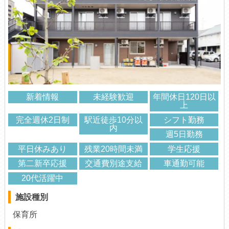
新着情報
未経験歓迎
年間休日120日以
上
完全週休2日制
駅近徒歩10分以
シフト勤務
内
週5日勤務
平日休みあり
残業20時間未満
学生応援
第二新卒応援
交通費別途支給
車通勤可能
20代活躍中
施設種別
保育所