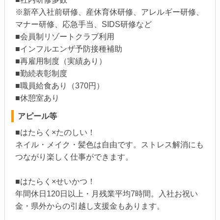
※新卒入社前研修、産休育休研修、アレルギー研修、
マナー研修、応急手当、SIDS研修など
■会員制リゾートクラブ利用
■インフルエンザ予防接種補助
■再雇用制度（実績あり）
■勤続表彰制度
■職員給食あり（370円）
■休憩室あり
アピール等
■はたらく×たのしい！
ネイル・メイク・髪色は自由です。ストレス解消にも
つながり楽しく仕事ができます。
■はたらく×せいかつ！
年間休日120日以上・月残業平均7時間。入社お祝い
金・県外からの引越し支援金もあります。