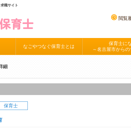
、求職サイト
閲覧
保育士に
なごやつなぐ保育士とは
～名古屋市からの
詳細
保育士
育