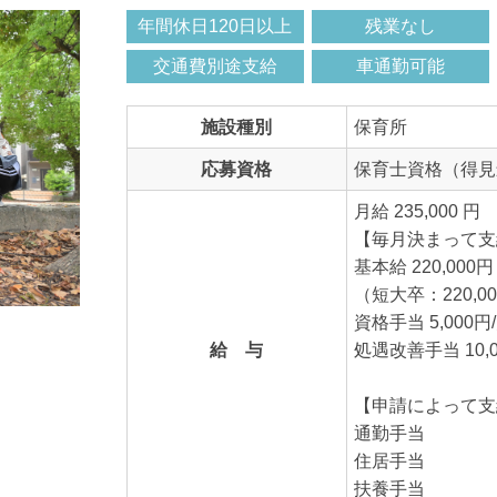
年間休日120日以上
残業なし
交通費別途支給
車通勤可能
施設種別
保育所
応募資格
保育士資格（得見
月給 235,000 円
【毎月決まって支
基本給 220,000円
（短大卒：220,0
資格手当 5,000円
給 与
処遇改善手当 10,0
【申請によって支
通勤手当
住居手当
扶養手当