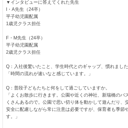
▼インタビューに答えてくれた先生
I・A先生（24卒）
平子幼児園配属
1歳児クラス担任
F・M先生（24卒）
平子幼児園配属
2歳児クラス担任
Q：入社後驚いたこと、学生時代とのギャップ、慣れまし
「時間の流れが速いなと感じています。」
Q：普段子どもたちと何をして過ごしていますか。
「よくお散歩に行きます。公園や近くの神社、新瑞橋のバ
くさんあるので。公園で思い切り体を動かして遊んだり、
安全に配慮しながら常に注意は必要ですが、保育者も季節
す。」