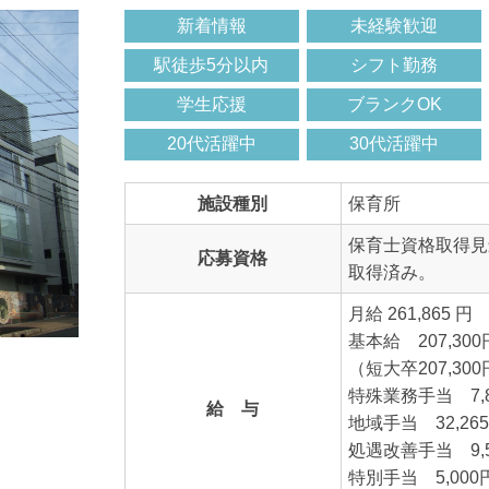
新着情報
未経験歓迎
駅徒歩5分以内
シフト勤務
学生応援
ブランクOK
20代活躍中
30代活躍中
施設種別
保育所
保育士資格取得見
応募資格
取得済み。
月給 261,865 円
基本給 207,30
（短大卒207,30
特殊業務手当 7,8
給 与
地域手当 32,26
処遇改善手当 9,
特別手当 5,000