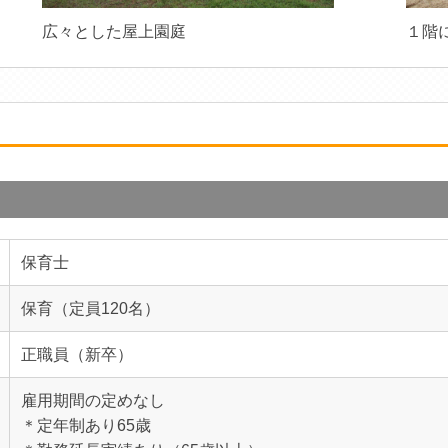
広々とした屋上園庭
１階
保育士
保育（定員120名）
正職員（新卒）
雇用期間の定めなし
＊定年制あり65歳