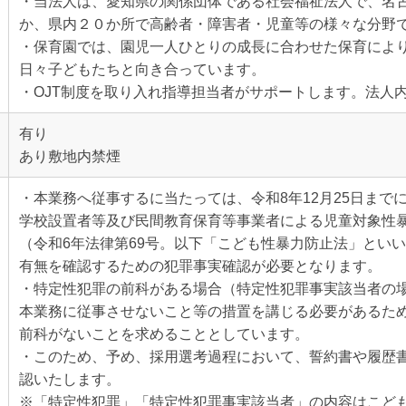
・当法人は、愛知県の関係団体である社会福祉法人で、名
か、県内２０か所で高齢者・障害者・児童等の様々な分野
・保育園では、園児一人ひとりの成長に合わせた保育によ
日々子どもたちと向き合っています。
・OJT制度を取り入れ指導担当者がサポートします。法人
有り
あり敷地内禁煙
・本業務へ従事するに当たっては、令和8年12月25日まで
学校設置者等及び民間教育保育等事業者による児童対象性
（令和6年法律第69号。以下「こども性暴力防止法」とい
有無を確認するための犯罪事実確認が必要となります。
・特定性犯罪の前科がある場合（特定性犯罪事実該当者の
本業務に従事させないこと等の措置を講じる必要があるた
前科がないことを求めることとしています。
・このため、予め、採用選考過程において、誓約書や履歴
認いたします。
※「特定性犯罪」「特定性犯罪事実該当者」の内容はこども