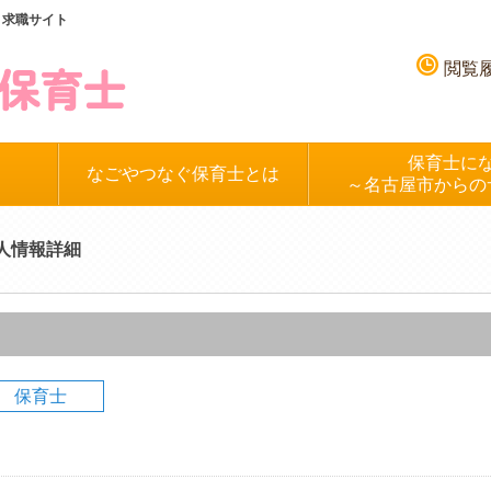
、求職サイト
閲覧
保育士に
なごやつなぐ保育士とは
～名古屋市からの
人情報詳細
保育士