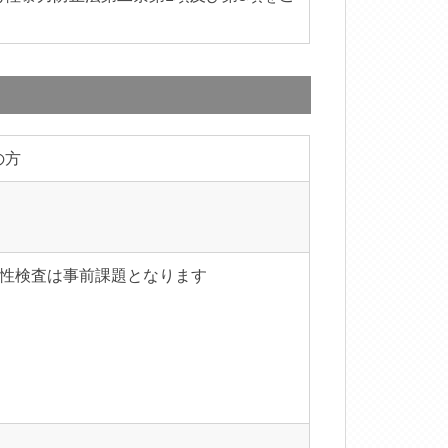
の方
適性検査は事前課題となります
）