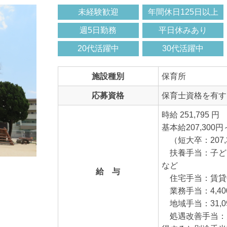
未経験歓迎
年間休日125日以上
週5日勤務
平日休みあり
20代活躍中
30代活躍中
施設種別
保育所
応募資格
保育士資格を有す
時給 251,795 円
基本給207,300円～
（短大卒：207,3
扶養手当：子ども 
など
給 与
住宅手当：賃貸住宅
業務手当：4,40
地域手当：31,0
処遇改善手当：月