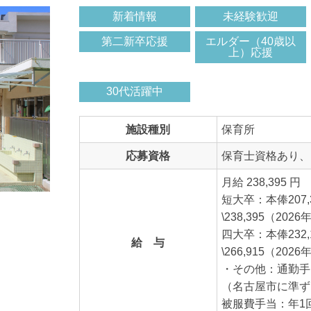
新着情報
未経験歓迎
第二新卒応援
エルダー（40歳以
上）応援
30代活躍中
施設種別
保育所
応募資格
保育士資格あり、
月給 238,395 円
短大卒：本俸207
\238,395（202
四大卒：本俸232
給 与
\266,915（202
・その他：通勤手
（名古屋市に準ず
被服費手当：年1回8