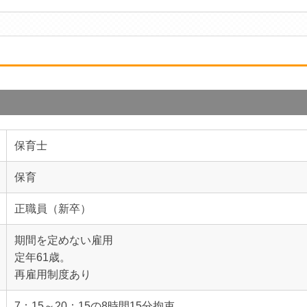
保育士
保育
正職員（新卒）
期間を定めない雇用
定年61歳。
再雇用制度あり
7：15～20：15の8時間15分拘束