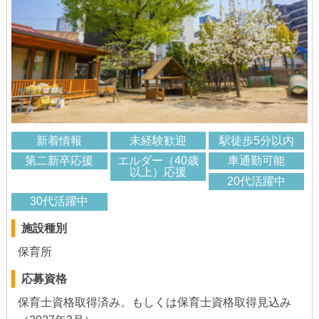
新着情報
未経験歓迎
駅徒歩5分以内
第二新卒応援
エルダー（40歳
車通勤可能
以上）応援
20代活躍中
30代活躍中
施設種別
保育所
応募資格
保育士資格取得済み。もしくは保育士資格取得見込み