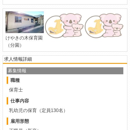
けやきの木保育園
（分園）
求人情報詳細
募集情報
職種
保育士
仕事内容
乳幼児の保育（定員130名）
雇用形態