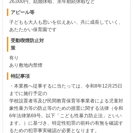
26,000円、結婚休暇、永年勤続休暇など
アピール等
子どもも大人も思いを伝えあい、共に成長していく、
あたたかい保育園です
受動喫煙防止対
策
有り
あり敷地内禁煙
特記事項
・本業務へ従事するに当たっては、令和8年12月25日
までに施行予定の
学校設置者等及び民間教育保育等事業者による児童対
象性暴力等の防止等のための措置に関する法律（令和
6年法律第69号。以下「こども性暴力防止法」といい
ます。）に基づき、特定性犯罪の前科の有無を確認す
るための犯罪事実確認が必要となります。