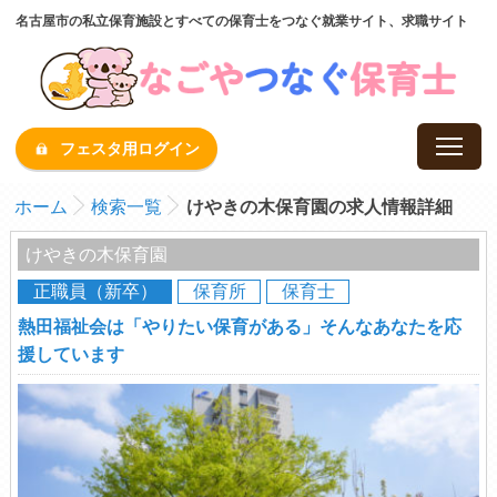
名古屋市の私立保育施設とすべての保育士をつなぐ就業サイト、求職サイト
フェスタ用ログイン
ホーム
検索一覧
けやきの木保育園の求人情報詳細
けやきの木保育園
正職員（新卒）
保育所
保育士
熱田福祉会は「やりたい保育がある」そんなあなたを応
援しています