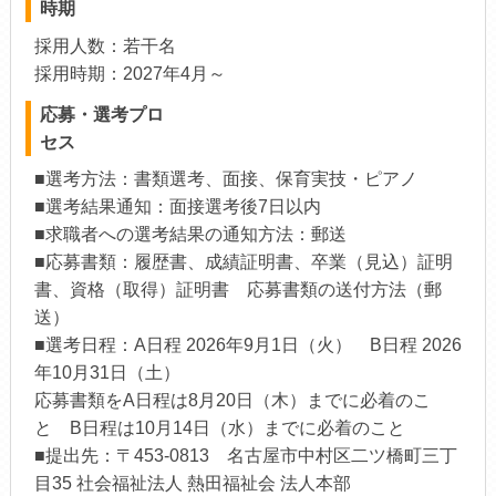
時期
採用人数：若干名
採用時期：2027年4月～
応募・選考プロ
セス
■選考方法：書類選考、面接、保育実技・ピアノ
■選考結果通知：面接選考後7日以内
■求職者への選考結果の通知方法：郵送
■応募書類：履歴書、成績証明書、卒業（見込）証明
書、資格（取得）証明書 応募書類の送付方法（郵
送）
■選考日程：A日程 2026年9月1日（火） B日程 2026
年10月31日（土）
応募書類をA日程は8月20日（木）までに必着のこ
と B日程は10月14日（水）までに必着のこと
■提出先：〒453-0813 名古屋市中村区二ツ橋町三丁
目35 社会福祉法人 熱田福祉会 法人本部