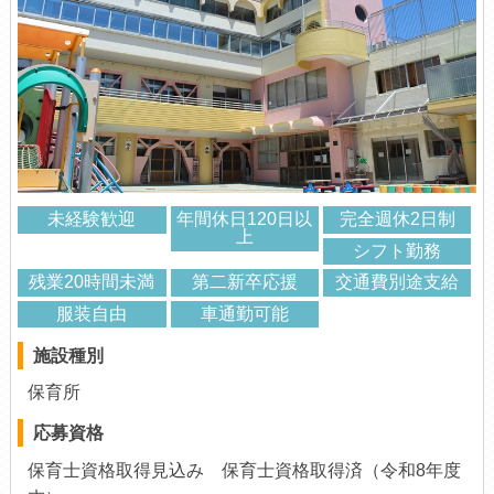
未経験歓迎
年間休日120日以
完全週休2日制
上
シフト勤務
残業20時間未満
第二新卒応援
交通費別途支給
服装自由
車通勤可能
施設種別
保育所
応募資格
保育士資格取得見込み 保育士資格取得済（令和8年度