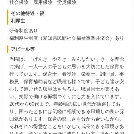
社会保険 雇用保険 労災保険
その他待遇・福
利厚生
研修制度あり
福利厚生制度（愛知県民間社会福祉事業共済会）あり
アピール等
当園は、「げんき やるき みんなだいすき」を理念
に掲げ、一人一人の子どもの思いを大切にした保育を
行っています。保育士、看護師、栄養士、調理員、事
務員、保育補助者など職種も様々です。子ども達が安
心して過ごせる環境はもちろん、職員同士が支えあ
い、笑顔で働ける職場つくりにも力を入れています。
20代から60代まで、年齢幅の広い世代が活躍してお
り、困ったときには気軽に相談できる風通しの良い雰
囲気があります。保育の楽しさを分かち合いながら、
それぞれの得意なことをいかして成長できる環境があ
ります。子ども達と一緒に成長したい方、温かな仲間