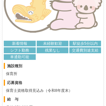
新着情報
未経験歓迎
駅徒歩5分以内
シフト勤務
残業なし
交通費別途支給
車通勤可能
施設種別
保育所
応募資格
保育士資格取得見込み（令和8年度末）
給 与