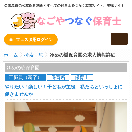
名古屋市の私立保育施設とすべての保育士をつなぐ就業サイト、求職サイト
フェスタ用ログイン
ホーム
検索一覧
ゆめの樹保育園の求人情報詳細
ゆめの樹保育園
正職員（新卒）
保育所
保育士
やりたい！楽しい！子どもが主役 私たちといっしょに
働きませんか