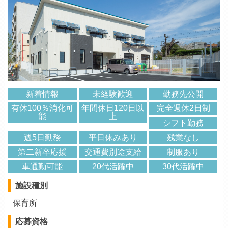
新着情報
未経験歓迎
勤務先公開
有休100％消化可
年間休日120日以
完全週休2日制
能
上
シフト勤務
週5日勤務
平日休みあり
残業なし
第二新卒応援
交通費別途支給
制服あり
車通勤可能
20代活躍中
30代活躍中
施設種別
保育所
応募資格