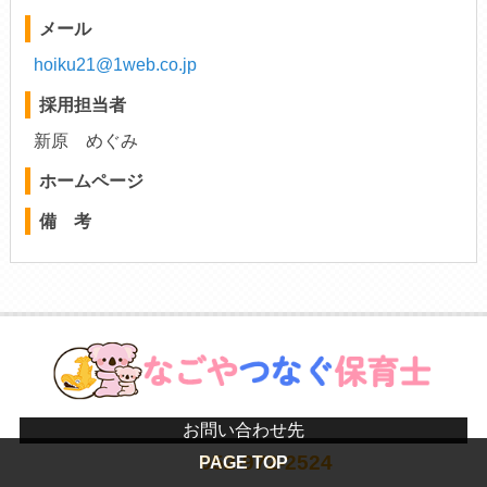
メール
hoiku21@1web.co.jp
採用担当者
新原 めぐみ
ホームページ
備 考
お問い合わせ先
052-972-2524
PAGE TOP