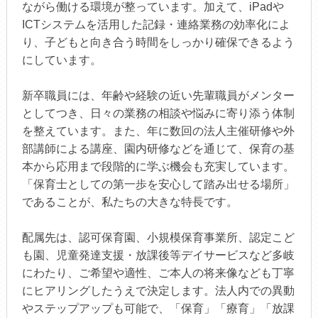
ながら働ける環境が整っています。加えて、iPadや
ICTシステムを活用した記録・連絡業務の効率化によ
り、子どもと向き合う時間をしっかり確保できるよう
にしています。
新卒職員には、年齢や経験の近い先輩職員がメンター
としてつき、日々の業務の相談や悩みに寄り添う体制
を整えています。また、年に数回の法人主催研修や外
部講師による講座、園内研修などを通じて、保育の基
本から応用まで段階的に学ぶ機会も充実しています。
「保育士としての第一歩を安心して踏み出せる場所」
であることが、私たちの大きな特長です。
配属先は、認可保育園、小規模保育事業所、認定こど
も園、児童発達支援・放課後等デイサービスなど多岐
にわたり、ご希望や適性、ご本人の将来像なども丁寧
にヒアリングしたうえで決定します。法人内での異動
やステップアップも可能で、「保育」「療育」「放課