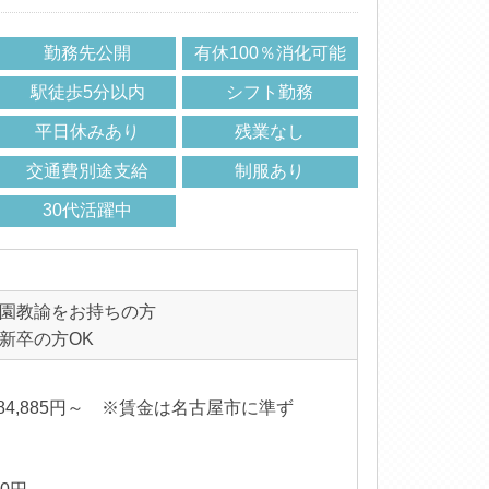
勤務先公開
有休100％消化可能
駅徒歩5分以内
シフト勤務
平日休みあり
残業なし
交通費別途支給
制服あり
30代活躍中
園教諭をお持ちの方
新卒の方OK
84,885円～ ※賃金は名古屋市に準ず
る
内訳】