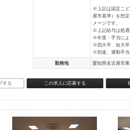
※上記は認定こど
屋市基準）を想定
メージです。
※上記給与は処遇
※年度・手当によ
※四大卒、短大卒
※別途、通勤手当
勤務地
愛知県名古屋市東
プする
この求人に応募する