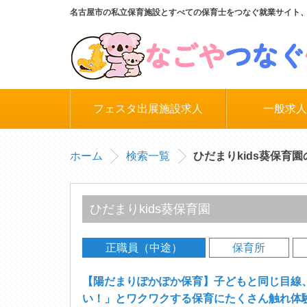
名古屋市の私立保育施設とすべての保育士をつなぐ就業サイト
フェスタ出展施設求人
一般求人
ホーム
検索一覧
ひだまりkids葵保育
ひだまりkids葵保育園
正職員（中途）
保育所
【陽だまりぽかぽか保育】子どもと同じ目線
い！」とワクワクする保育にたくさん触れ体