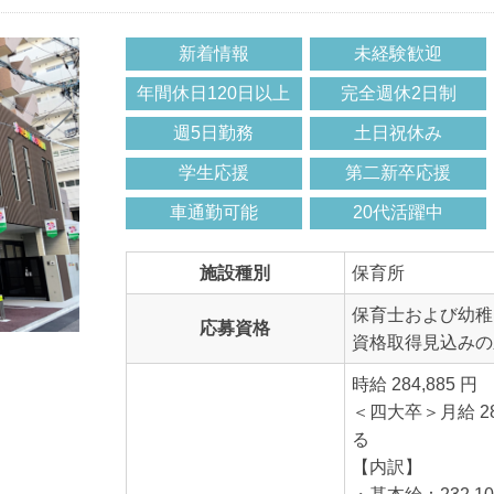
新着情報
未経験歓迎
年間休日120日以上
完全週休2日制
週5日勤務
土日祝休み
学生応援
第二新卒応援
車通勤可能
20代活躍中
施設種別
保育所
保育士および幼稚
応募資格
資格取得見込みの
時給 284,885 円
＜四大卒＞月給 2
【