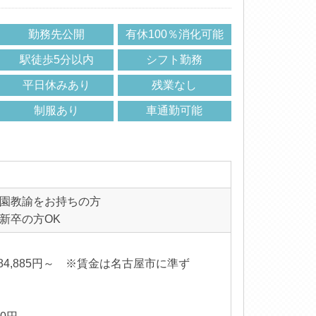
勤務先公開
有休100％消化可能
駅徒歩5分以内
シフト勤務
平日休みあり
残業なし
制服あり
車通勤可能
園教諭をお持ちの方
新卒の方OK
84,885円～ ※賃金は名古屋市に準ず
る
内訳】