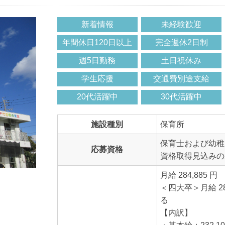
新着情報
未経験歓迎
年間休日120日以上
完全週休2日制
週5日勤務
土日祝休み
学生応援
交通費別途支給
20代活躍中
30代活躍中
施設種別
保育所
保育士および幼稚
応募資格
資格取得見込みの
月給 284,885 円
＜四大卒＞月給 2
【