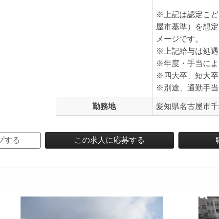
※上記は認定こど
屋市基準）を想定
メージです。
※上記給与は処遇
※年度・手当によ
※四大卒、短大卒
※別途、通勤手当
勤務地
愛知県名古屋市千
プする
この求人に応募する