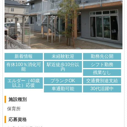
新着情報
未経験歓迎
勤務先公開
有休100％消化可
駅近徒歩10分以
シフト勤務
能
内
残業なし
エルダー（40歳
ブランクOK
交通費別途支給
以上）応援
車通勤可能
30代活躍中
施設種別
保育所
応募資格