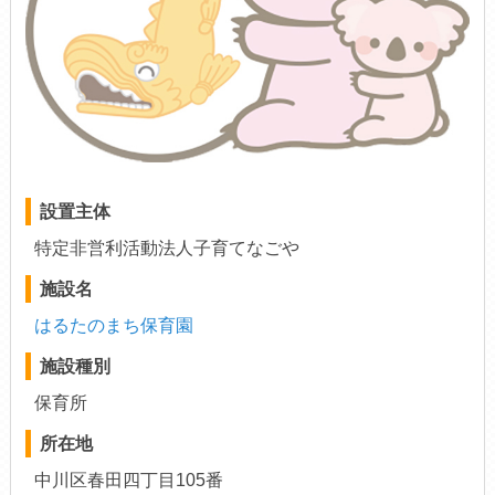
設置主体
特定非営利活動法人子育てなごや
施設名
はるたのまち保育園
施設種別
保育所
所在地
中川区春田四丁目105番