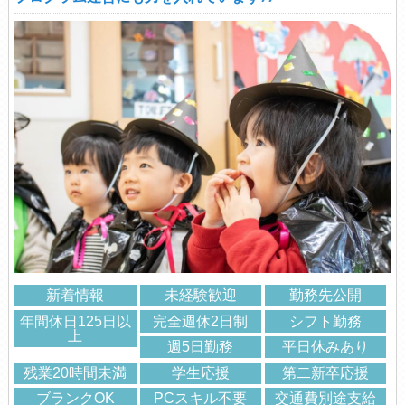
新着情報
未経験歓迎
勤務先公開
年間休日125日以
完全週休2日制
シフト勤務
上
週5日勤務
平日休みあり
残業20時間未満
学生応援
第二新卒応援
ブランクOK
PCスキル不要
交通費別途支給