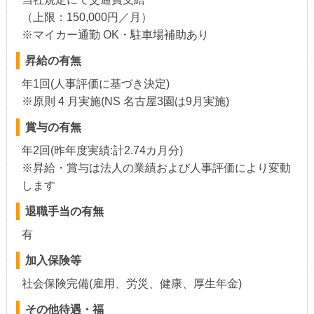
（上限：150,000円／月）
※マイカー通勤 OK・駐車場補助あり
昇給の有無
年1回(人事評価に基づき決定)
※原則 4 月実施(NS 名古屋3園は9月実施)
賞与の有無
年2回(昨年度実績:計2.74カ月分)
※昇給・賞与は法人の業績および人事評価により変動
します
退職手当の有無
有
加入保険等
社会保険完備(雇用、労災、健康、厚生年金)
その他待遇・福