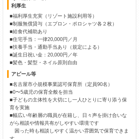
利厚生
■福利厚生充実（リゾート施設利用等）
■制服無償貸与（エプロン・ポロシャツ各２枚）
■給食代補助あり
■住宅手当：一律20,000円／月
■扶養手当・通勤手当あり（規定による）
■誕生日祝い金：20,000円／年
■髪色・髪型・ネイル原則自由
アピール等
■名古屋市小規模事業認可保育所（定員90名）
■0〜5歳児の保育全般を担当
■子どもの主体性を大切にし一人ひとりに寄り添う保
育を実施
■幅広い年齢層の職員が在籍し、日々声を掛け合いな
がら相談や情報共有がしやすい環境です
困った時も相談しやすく温かい雰囲気で保育できま
す