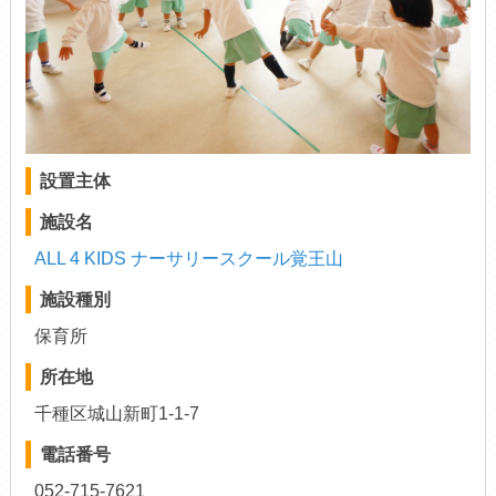
設置主体
施設名
ALL 4 KIDS ナーサリースクール覚王山
施設種別
保育所
所在地
千種区城山新町1-1-7
電話番号
052-715-7621