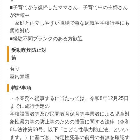
■子育てから復帰したママさん、子育て中の主婦さん
が活躍中
家庭と両立しやすい職場で急な病気や学校行事にも
柔軟対応
■経験不問ブランクのある方歓迎
受動喫煙防止対
策
有り
屋内禁煙
特記事項
・本業務へ従事するに当たっては、令和8年12月25日
までに施行予定の
学校設置者等及び民間教育保育等事業者による児童対
象性暴力等の防止等のための措置に関する法律（令和
6年法律第69号。以下「こども性暴力防止法」といい
ます。）に基づき、特定性犯罪の前科の有無を確認す