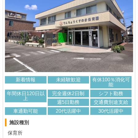
新着情報
未経験歓迎
有休100％消化可
能
年間休日120日以
完全週休2日制
シフト勤務
上
週5日勤務
交通費別途支給
車通勤可能
20代活躍中
30代活躍中
施設種別
保育所