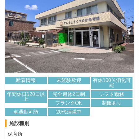
新着情報
未経験歓迎
有休100％消化可
能
年間休日120日以
完全週休2日制
シフト勤務
上
ブランクOK
制服あり
車通勤可能
20代活躍中
施設種別
保育所