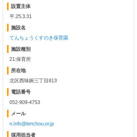
設置主体
平.25.3.31
施設名
てんちょうくすのき保育園
施設種別
21:保育所
所在地
北区西味鋺三丁目813
電話番号
052-909-4753
メール
n.info@tenchou.or.jp
採用担当者