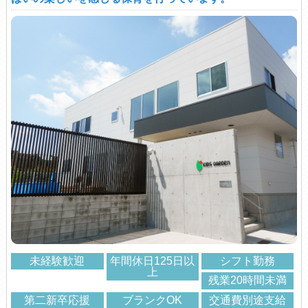
未経験歓迎
年間休日125日以
シフト勤務
上
残業20時間未満
第二新卒応援
ブランクOK
交通費別途支給