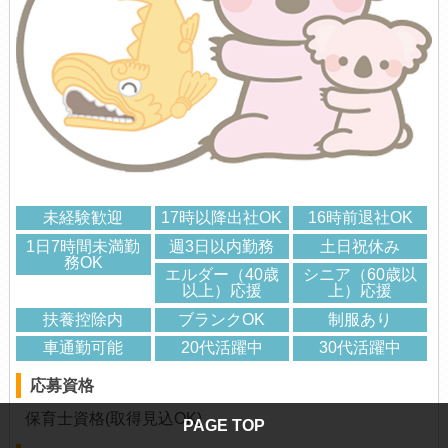
未経験歓迎
17時以降出社OK
16時前退社OK
1日7時間未満勤
週3日以内勤務
土日祝休み
務OK
エルダー（40歳
シニア（60歳以
以上）応援
上）応援
扶養控除内
ブランクOK
制服あり
車通勤可能
20代活躍中
30代活躍中
応募資格
保育士資格(取得見込OK)
PAGE TOP