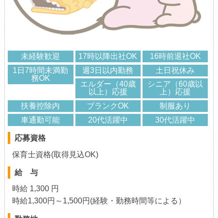
未経験歓迎
17時以降出社OK
16時前退社OK
1日7時間未満勤
週3日以内勤務
土日祝休み
務OK
エルダー（40歳
シニア（60歳以
以上）応援
上）応援
扶養控除内
ブランクOK
制服あり
車通勤可能
20代活躍中
30代活躍中
応募資格
保育士資格(取得見込OK)
給 与
時給 1,300 円
時給1,300円～1,500円(経験・勤務時間等による）