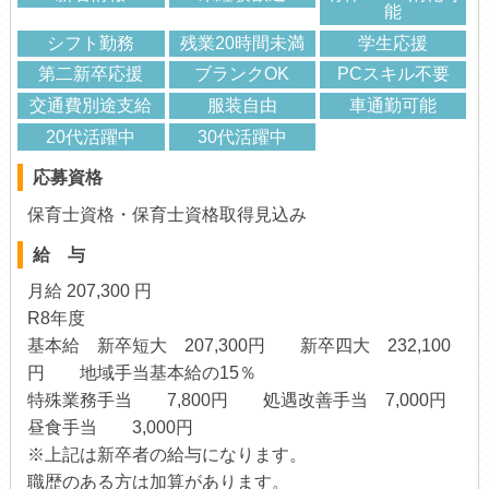
能
シフト勤務
残業20時間未満
学生応援
第二新卒応援
ブランクOK
PCスキル不要
交通費別途支給
服装自由
車通勤可能
20代活躍中
30代活躍中
応募資格
保育士資格・保育士資格取得見込み
給 与
月給 207,300 円
R8年度
基本給 新卒短大 207,300円 新卒四大 232,100
円 地域手当基本給の15％
特殊業務手当 7,800円 処遇改善手当 7,000円
昼食手当 3,000円
※上記は新卒者の給与になります。
職歴のある方は加算があります。