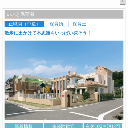
1
いぶき保育園
正職員（中途）
保育所
保育士
散歩に出かけて不思議をいっぱい探そう！
新着情報
未経験歓迎
有休100％消化可