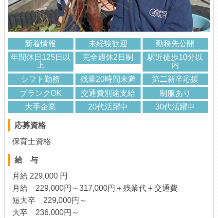
新着情報
未経験歓迎
勤務先公開
年間休日125日以
完全週休2日制
駅近徒歩10分以
上
内
シフト勤務
残業20時間未満
第二新卒応援
ブランクOK
交通費別途支給
制服あり
大手企業
20代活躍中
30代活躍中
応募資格
保育士資格
給 与
月給 229,000 円
月給 229,000円～317,000円＋残業代＋交通費
短大卒 229,000円～
大卒 236,000円～