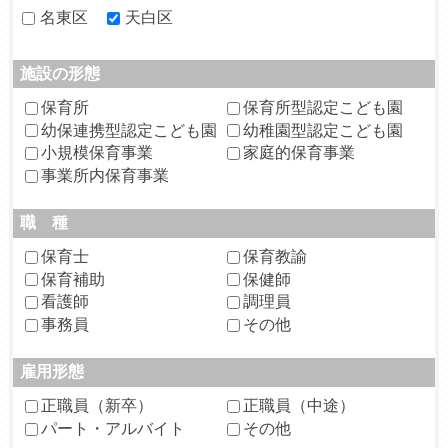
名東区
天白区
施設の形態
保育所
保育所型認定こども園
幼保連携型認定こども園
幼稚園型認定こども園
小規模保育事業
家庭的保育事業
事業所内保育事業
職 種
保育士
保育教諭
保育補助
保健師
看護師
調理員
事務員
その他
雇用形態
正職員（新卒）
正職員（中途）
パート・アルバイト
その他