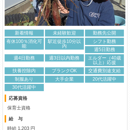
新着情報
未経験歓迎
勤務先公開
有休100％消化可
駅近徒歩10分以
シフト勤務
能
内
週5日勤務
週4日勤務
週3日以内勤務
エルダー（40歳
以上）応援
扶養控除内
ブランクOK
交通費別途支給
制服あり
大手企業
20代活躍中
30代活躍中
応募資格
保育士資格
給 与
時給 1,203 円