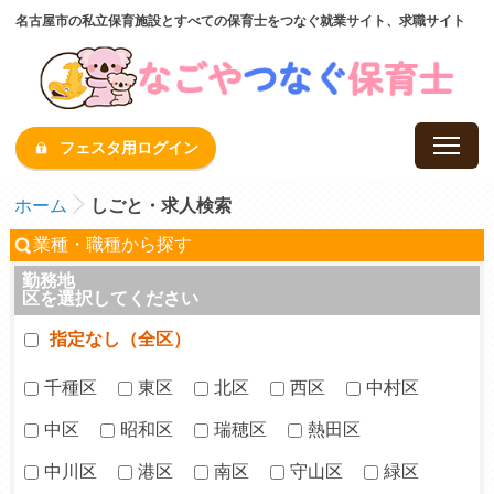
名古屋市の私立保育施設とすべての保育士をつなぐ就業サイト、求職サイト
フェスタ用ログイン
ホーム
しごと・求人検索
業種・職種から探す
勤務地
区を選択してください
指定なし（全区）
千種区
東区
北区
西区
中村区
中区
昭和区
瑞穂区
熱田区
中川区
港区
南区
守山区
緑区