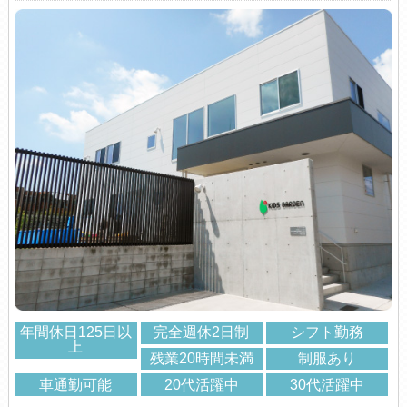
年間休日125日以
完全週休2日制
シフト勤務
上
残業20時間未満
制服あり
車通勤可能
20代活躍中
30代活躍中