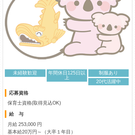
未経験歓迎
年間休日125日以
制服あり
上
20代活躍中
応募資格
保育士資格(取得見込OK)
給 与
月給 253,000 円
基本給20万円～（大卒１年目）