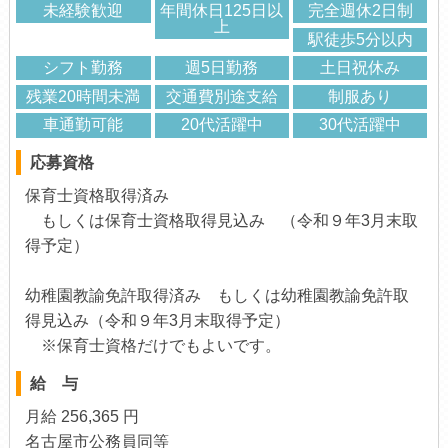
未経験歓迎
年間休日125日以
完全週休2日制
上
駅徒歩5分以内
シフト勤務
週5日勤務
土日祝休み
残業20時間未満
交通費別途支給
制服あり
車通勤可能
20代活躍中
30代活躍中
応募資格
保育士資格取得済み
もしくは保育士資格取得見込み （令和９年3月末取
得予定）
幼稚園教諭免許取得済み もしくは幼稚園教諭免許取
得見込み（令和９年3月末取得予定）
※保育士資格だけでもよいです。
給 与
月給 256,365 円
名古屋市公務員同等