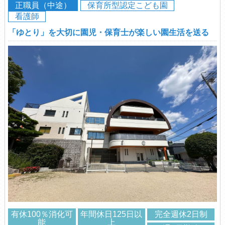
正職員（中途）
保育所型認定こども園
看護師
「ゆとり」を大切に園児・保育士が楽しい園生活を送る
有休100％消化可
年間休日125日以
完全週休2日制
能
上