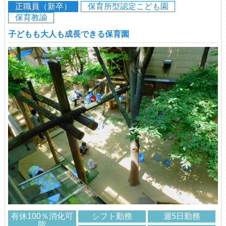
正職員（新卒）
保育所型認定こども園
保育教諭
子どもも大人も成長できる保育園
有休100％消化可
シフト勤務
週5日勤務
能