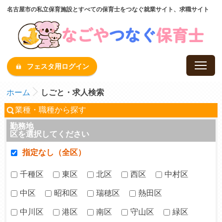
名古屋市の私立保育施設とすべての保育士をつなぐ就業サイト、求職サイト
フェスタ用ログイン
ホーム
しごと・求人検索
業種・職種から探す
勤務地
区を選択してください
指定なし（全区）
千種区
東区
北区
西区
中村区
中区
昭和区
瑞穂区
熱田区
中川区
港区
南区
守山区
緑区