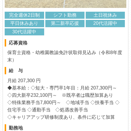
完全週休2日制
シフト勤務
土日祝休み
平日休みあり
第二新卒応援
20代活躍中
30代活躍中
応募資格
保育士資格・幼稚園教諭免許状取得見込み（令和8年度
末）
給 与
月給 207,300 円
◆基本給：◇短大・専門卒1年目：月給 207,300円～
◇四大新卒232,100円～ ※既卒者は職歴加算あり
◇特殊業務手当7,800円～ ◇地域手当 ◇扶養手当 ◇
住宅手当 ◇通勤手当 ◇処遇改善手当
◇キャリアアップ研修制度あり、条件に応じて加算
勤務地