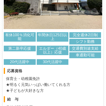
有休100％消化可
年間休日125日以
完全週休2日制
能
上
シフト勤務
第二新卒応援
エルダー（40歳
交通費別途支給
以上）応援
車通勤可能
20代活躍中
30代活躍中
応募資格
保育士・幼稚園免許
★明るく元気いっぱい働いてくれる方
★子どもが大好きな方
給 与