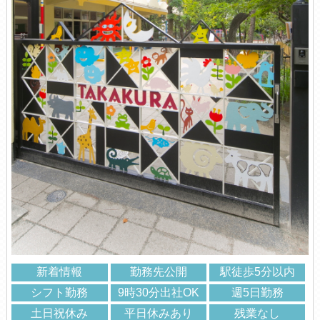
新着情報
勤務先公開
駅徒歩5分以内
シフト勤務
9時30分出社OK
週5日勤務
土日祝休み
平日休みあり
残業なし