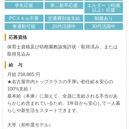
学生応援
第二新卒応援
エルダー（40歳
以上）応援
PCスキル不要
交通費別途支給
制服あり
車通勤可能
20代活躍中
30代活躍中
応募資格
保育士資格及び幼稚園教諭免許状・取得済み、または
取得見込み
給 与
月給 258,865 円
★名古屋市内トップクラスの手厚い初任給＆安心の
100%支給！
基本給（本俸）に加えて、全員に支給される手当があ
らかじめ含まれているため、1年目から安心して一人暮
らしや新生活をスタートできます。
大卒（初年度モデル）