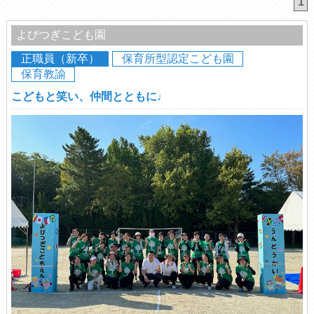
1
よびつぎこども園
正職員（新卒）
保育所型認定こども園
保育教諭
こどもと笑い、仲間とともに♩