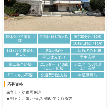
有休100％消化可
年間休日125日以
9時30分出社OK
能
上
10時以降出社OK
1日7時間未満勤
週5日勤務
土日祝のみ勤務
務OK
平日休みあり
学生応援
第二新卒応援
エルダー（40歳
シニア（60歳以
以上）応援
上）応援
PCスキル不要
交通費別途支給
車通勤可能
応募資格
保育士・幼稚園免許
★明るく元気いっぱい働いてくれる方