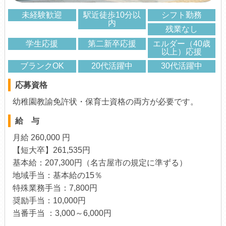
未経験歓迎
駅近徒歩10分以
シフト勤務
内
残業なし
学生応援
第二新卒応援
エルダー（40歳
以上）応援
ブランクOK
20代活躍中
30代活躍中
応募資格
幼稚園教諭免許状・保育士資格の両方が必要です。
給 与
月給 260,000 円
【短大卒】261,535円
基本給：207,300円（名古屋市の規定に準ずる）
地域手当：基本給の15％
特殊業務手当：7,800円
奨励手当：10,000円
当番手当 ：3,000～6,000円