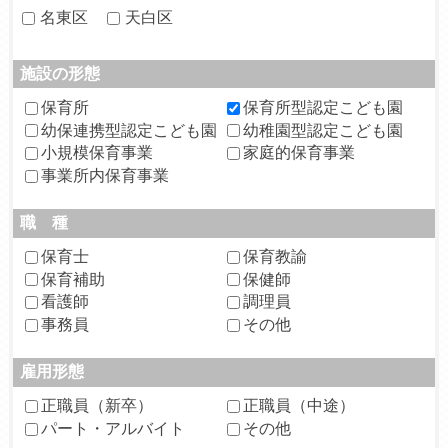
名東区
天白区
施設の形態
保育所
保育所型認定こども園
幼保連携型認定こども園
幼稚園型認定こども園
小規模保育事業
家庭的保育事業
事業所内保育事業
職 種
保育士
保育教諭
保育補助
保健師
看護師
調理員
事務員
その他
雇用形態
正職員（新卒）
正職員（中途）
パート・アルバイト
その他