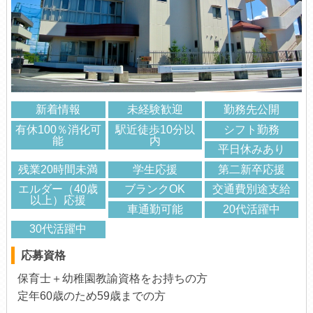
新着情報
未経験歓迎
勤務先公開
有休100％消化可
駅近徒歩10分以
シフト勤務
能
内
平日休みあり
残業20時間未満
学生応援
第二新卒応援
エルダー（40歳
ブランクOK
交通費別途支給
以上）応援
車通勤可能
20代活躍中
30代活躍中
応募資格
保育士＋幼稚園教諭資格をお持ちの方
定年60歳のため59歳までの方