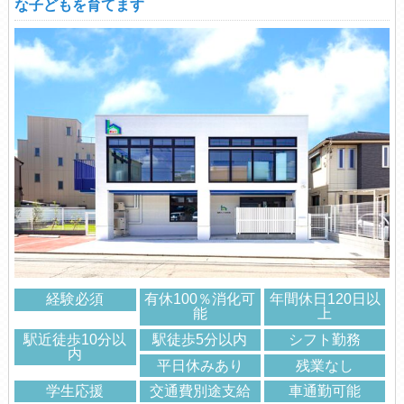
な子どもを育てます
経験必須
有休100％消化可
年間休日120日以
能
上
駅近徒歩10分以
駅徒歩5分以内
シフト勤務
内
平日休みあり
残業なし
学生応援
交通費別途支給
車通勤可能