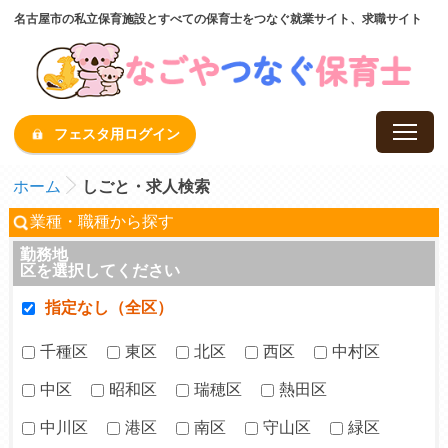
名古屋市の私立保育施設とすべての保育士をつなぐ就業サイト、求職サイト
フェスタ用ログイン
ホーム
しごと・求人検索
業種・職種から探す
勤務地
区を選択してください
指定なし（全区）
千種区
東区
北区
西区
中村区
中区
昭和区
瑞穂区
熱田区
中川区
港区
南区
守山区
緑区