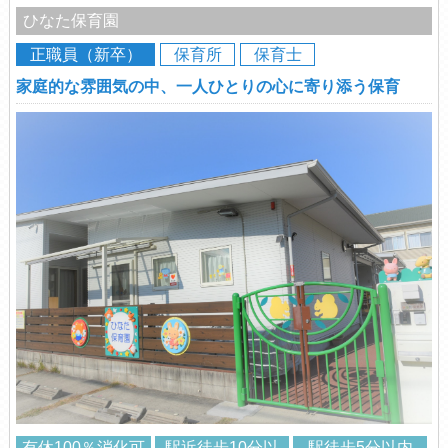
ひなた保育園
正職員（新卒）
保育所
保育士
家庭的な雰囲気の中、一人ひとりの心に寄り添う保育
有休100％消化可
駅近徒歩10分以
駅徒歩5分以内