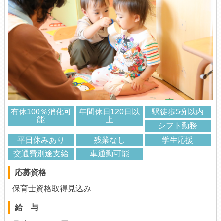
有休100％消化可
年間休日120日以
駅徒歩5分以内
能
上
シフト勤務
平日休みあり
残業なし
学生応援
交通費別途支給
車通勤可能
応募資格
保育士資格取得見込み
給 与