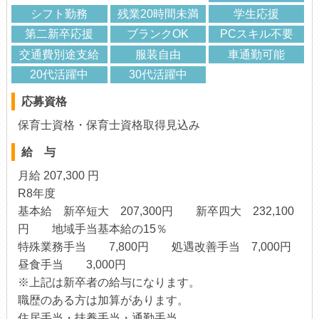
シフト勤務
残業20時間未満
学生応援
第二新卒応援
ブランクOK
PCスキル不要
交通費別途支給
服装自由
車通勤可能
20代活躍中
30代活躍中
応募資格
保育士資格・保育士資格取得見込み
給 与
月給 207,300 円
R8年度
基本給 新卒短大 207,300円 新卒四大 232,100
円 地域手当基本給の15％
特殊業務手当 7,800円 処遇改善手当 7,000円
昼食手当 3,000円
※上記は新卒者の給与になります。
職歴のある方は加算があります。
住居手当・扶養手当・通勤手当