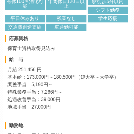
有休100％消化可
年間休日120日以
駅徒歩5分以内
能
上
シフト勤務
平日休みあり
残業なし
学生応援
交通費別途支給
車通勤可能
応募資格
保育士資格取得見込み
給 与
月給 251,456 円
基本給：173,000円～180,500円（短大卒～大学卒）
調整手当：5,190円～
特殊業務手当：7,266円～
処遇改善手当：39,000円
地域手当：27,000円
勤務地