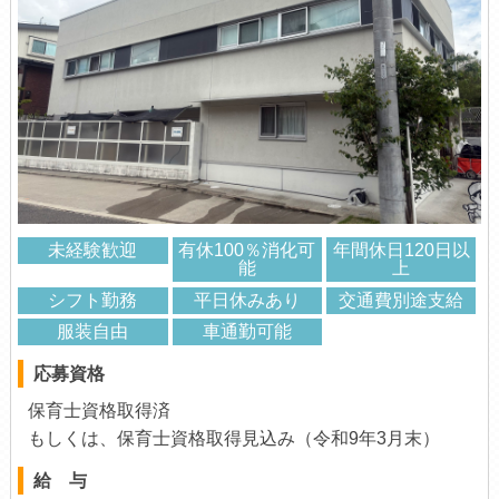
未経験歓迎
有休100％消化可
年間休日120日以
能
上
シフト勤務
平日休みあり
交通費別途支給
服装自由
車通勤可能
応募資格
保育士資格取得済
もしくは、保育士資格取得見込み（令和9年3月末）
給 与