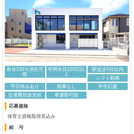
有休100％消化可
年間休日120日以
駅徒歩5分以内
能
上
シフト勤務
平日休みあり
残業なし
学生応援
交通費別途支給
車通勤可能
応募資格
保育士資格取得見込み
給 与