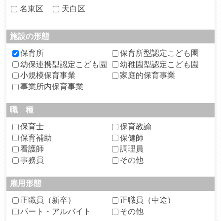
名東区
天白区
施設の形態
保育所
保育所型認定こども園
幼保連携型認定こども園
幼稚園型認定こども園
小規模保育事業
家庭的保育事業
事業所内保育事業
職 種
保育士
保育教諭
保育補助
保健師
看護師
調理員
事務員
その他
雇用形態
正職員（新卒）
正職員（中途）
パート・アルバイト
その他