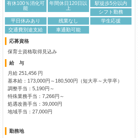
有休100％消化可
年間休日120日以
駅徒歩5分以内
能
上
シフト勤務
平日休みあり
残業なし
学生応援
交通費別途支給
車通勤可能
応募資格
保育士資格取得見込み
給 与
月給 251,456 円
基本給：173,000円～180,500円（短大卒～大学卒）
調整手当：5,190円～
特殊業務手当：7,266円～
処遇改善手当：39,000円
地域手当：27,000円
勤務地