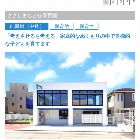
1
2
3
›
»
ささしまちとせ保育園
正職員（中途）
保育所
保育士
「考えさせるを考える」家庭的なぬくもりの中で自律的
な子どもを育てます