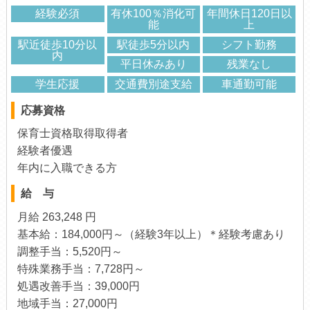
経験必須
有休100％消化可
年間休日120日以
能
上
駅近徒歩10分以
駅徒歩5分以内
シフト勤務
内
平日休みあり
残業なし
学生応援
交通費別途支給
車通勤可能
応募資格
保育士資格取得取得者
経験者優遇
年内に入職できる方
給 与
月給 263,248 円
基本給：184,000円～（経験3年以上）＊経験考慮あり
調整手当：5,520円～
特殊業務手当：7,728円～
処遇改善手当：39,000円
地域手当：27,000円