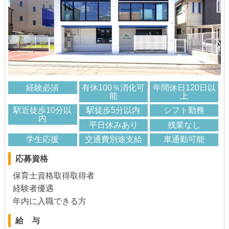
経験必須
有休100％消化可
年間休日120日以
能
上
駅近徒歩10分以
駅徒歩5分以内
シフト勤務
内
平日休みあり
残業なし
学生応援
交通費別途支給
車通勤可能
応募資格
保育士資格取得取得者
経験者優遇
年内に入職できる方
給 与