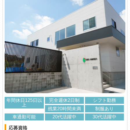
年間休日125日以
完全週休2日制
シフト勤務
上
残業20時間未満
制服あり
車通勤可能
20代活躍中
30代活躍中
応募資格