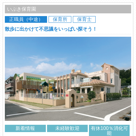
いぶき保育園
正職員（中途）
保育所
保育士
散歩に出かけて不思議をいっぱい探そう！
新着情報
未経験歓迎
有休100％消化可
能